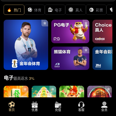
热门
体育
电子
真人
彩票
电子
最高返水
3%
首页
优惠
充值
客服
会员