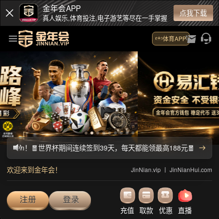
金年会APP
点我下载
真人娱乐,体育投注,电子游艺等尽在一手掌握
体育APP
 JinNianHui.com！🧧世界杯期间连续签到39天，每天都能领最高1
欢迎来到金年会！
JinNian.vip 丨 JinNianHui.com
充值
取款
优惠
直播